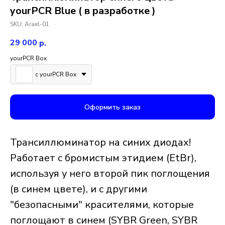
yourPCR Blue ( в разработке )
SKU:
Arael-01
29 000
р.
yourPCR Box
с yourPCR Box
Оформить заказ
Трансиллюминатор на синих диодах!
Работает с бромистым этидием (EtBr),
используя у него второй пик поглощения
(в синем цвете), и с другими
"безопасными" красителями, которые
поглощают в синем (SYBR Green, SYBR